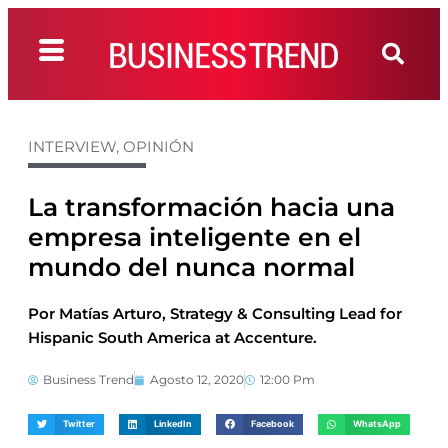
INTERVIEW
,
OPINIÓN
La transformación hacia una
empresa inteligente en el
mundo del nunca normal
Por Matías Arturo, Strategy & Consulting Lead for
Hispanic South America at Accenture.
Business Trend
Agosto 12, 2020
12:00 Pm
Twitter
LinkedIn
Facebook
WhatsApp