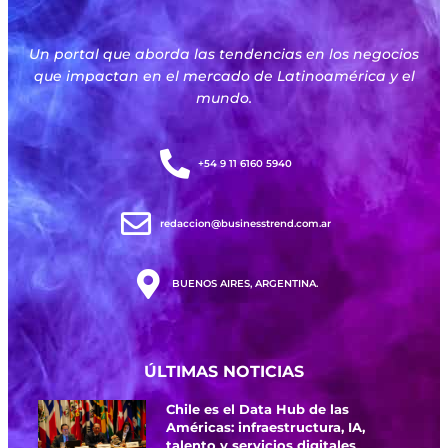
Un portal que aborda las tendencias en los negocios
que impactan en el mercado de Latinoamérica y el
mundo.
+54 9 11 6160 5940
redaccion@businesstrend.com.ar
BUENOS AIRES, ARGENTINA.
ÚLTIMAS NOTICIAS
Chile es el Data Hub de las
Américas: infraestructura, IA,
talento y servicios digitales