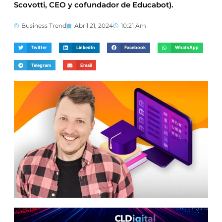
Scovotti, CEO y cofundador de Educabot).
Business Trend
Abril 21, 2024
10:21 Am
Twitter
LinkedIn
Facebook
WhatsApp
Telegram
Email