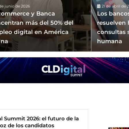
de junio de 2026
21 de abril de 
commerce y Banca
Los bancos
centran más del 50% del
resuelven 
leo digital en América
consultas 
ina
humana
l Summit 2026: el futuro de la
voz de los candidatos