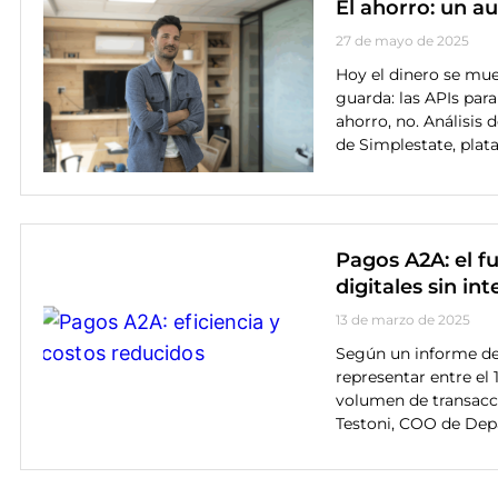
El ahorro: un a
27 de mayo de 2025
Hoy el dinero se mue
guarda: las APIs par
ahorro, no. Análisis
de Simplestate, plat
Pagos A2A: el f
digitales sin in
13 de marzo de 2025
Según un informe de
representar entre el 
volumen de transacci
Testoni, COO de Dep