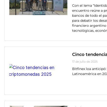
Con el lema “Identida
encuentro reúne a pre
bancos de todo el paí
para debatir los desa
financiero argentino
tecnológicas, económ
Cinco tendenci
17 de julio de 2025
Bitfinex loa anticipó
Latinoamérica en 20