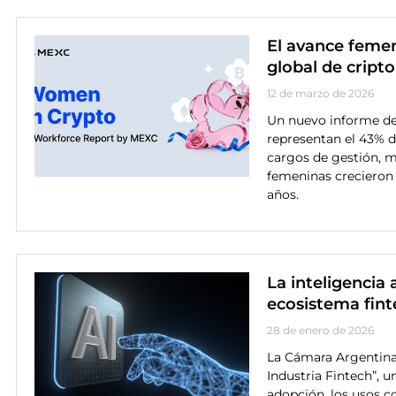
El avance feme
global de crip
12 de marzo de 2026
Un nuevo informe de
representan el 43% de
cargos de gestión, m
femeninas crecieron 
años.
La inteligencia a
ecosistema fint
28 de enero de 2026
La Cámara Argentina 
Industria Fintech”, u
adopción, los usos co