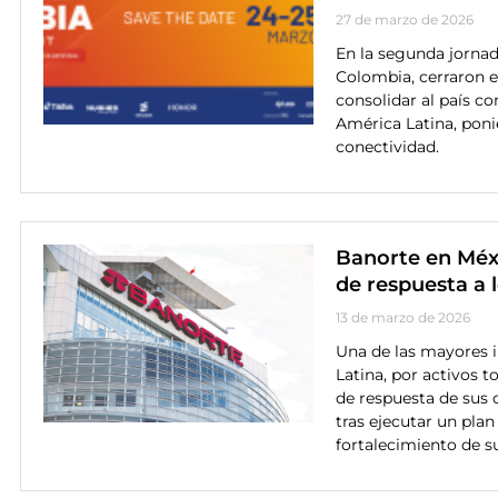
27 de marzo de 2026
En la segunda jornad
Colombia, cerraron e
consolidar al país co
América Latina, ponie
conectividad.
Banorte en Méx
de respuesta a l
13 de marzo de 2026
Una de las mayores i
Latina, por activos t
de respuesta de sus o
tras ejecutar un pla
fortalecimiento de s