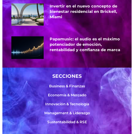
Invertir en el nuevo concepto de
bienestar residencial en Brickell,
Miami
Papamusic: el audio es el máximo
potenciador de emoción,
rentabilidad y confianza de marca
SECCIONES
Business & Finanzas
Economía & Mercado
Innovación & Tecnología
Management & Liderazgo
Sustentabilidad & RSE