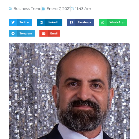
Business Trend
Enero 7, 2021
11:43 Am
Twitter
LinkedIn
Facebook
WhatsApp
Telegram
Email