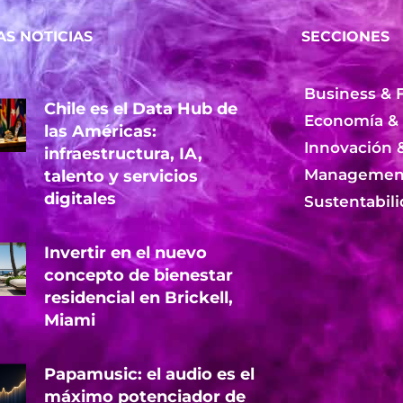
AS NOTICIAS
SECCIONES
Business & 
Chile es el Data Hub de
Economía &
las Américas:
Innovación 
infraestructura, IA,
Management
talento y servicios
digitales
Sustentabil
Invertir en el nuevo
concepto de bienestar
residencial en Brickell,
Miami
Papamusic: el audio es el
máximo potenciador de