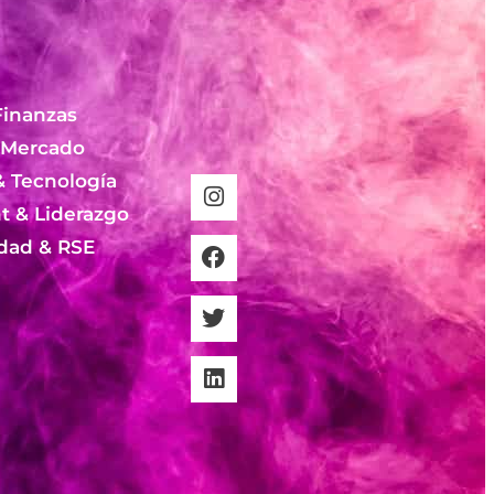
Finanzas
 Mercado
& Tecnología
 & Liderazgo
idad & RSE