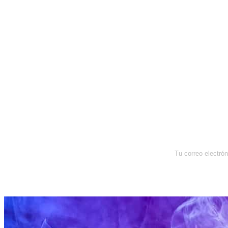
Newsletter
Enterate de lo que pasa con el
dólar, en los mercados y el mejor
análisis económico.