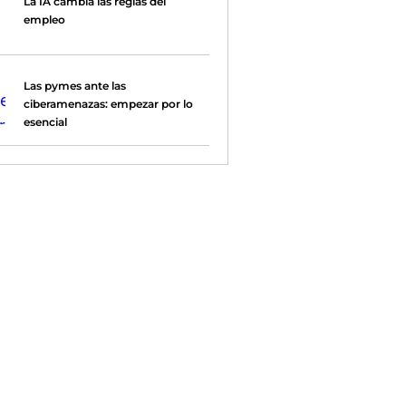
La IA cambia las reglas del
empleo
Las pymes ante las
ciberamenazas: empezar por lo
esencial