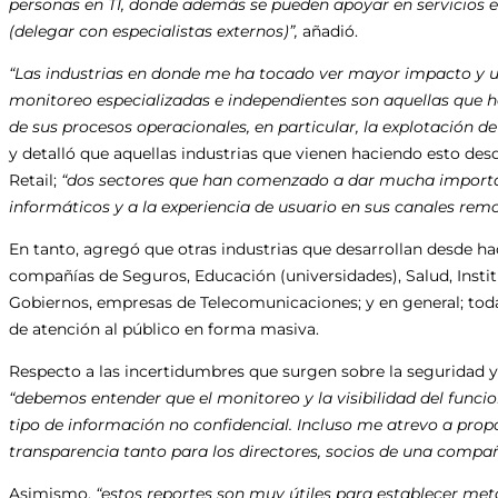
personas en TI, donde además se pueden apoyar en servicios e
(delegar con especialistas externos)”,
añadió.
“Las industrias en donde me ha tocado ver mayor impacto y u
monitoreo especializadas e independientes son aquellas que h
de sus procesos operacionales, en particular, la explotación de
y detalló que aquellas industrias que vienen haciendo esto des
Retail;
“dos sectores que han comenzado a dar mucha importanc
informáticos y a la experiencia de usuario en sus canales rem
En tanto, agregó que otras industrias que desarrollan desde hac
compañías de Seguros, Educación (universidades), Salud, Instit
Gobiernos, empresas de Telecomunicaciones; y en general; toda
de atención al público en forma masiva.
Respecto a las incertidumbres que surgen sobre la seguridad y
“debemos entender que el monitoreo y la visibilidad del func
tipo de información no confidencial. Incluso me atrevo a prop
transparencia tanto para los directores, socios de una compa
Asimismo,
“estos reportes son muy útiles para establecer meta