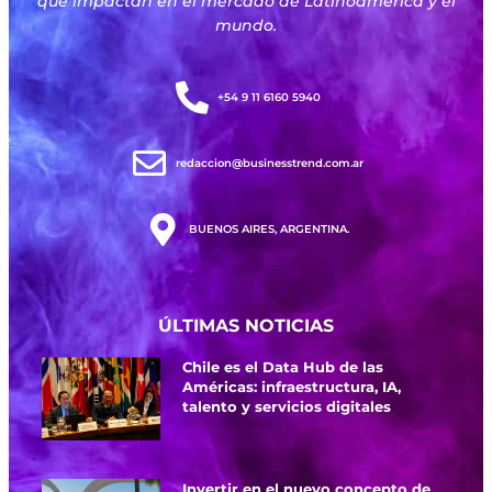
que impactan en el mercado de Latinoamérica y el
mundo.
+54 9 11 6160 5940
redaccion@businesstrend.com.ar
BUENOS AIRES, ARGENTINA.
ÚLTIMAS NOTICIAS
Chile es el Data Hub de las
Américas: infraestructura, IA,
talento y servicios digitales
Invertir en el nuevo concepto de