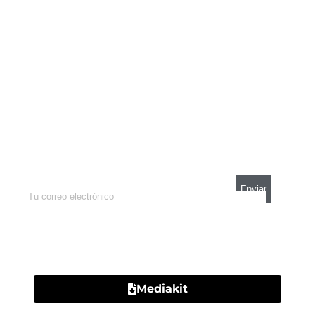
Newsletter
Enterate de lo que pasa con el dólar, en los
mercados y el mejor análisis económico.
Contacto
Mediakit