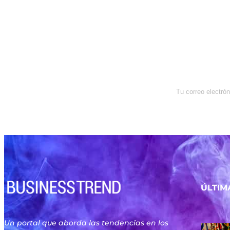
Newsletter
Enterate de lo que pasa con el
dólar, en los mercados y el mejor
análisis económico.
ÚLTIM
Un portal que aborda las tendencias en los