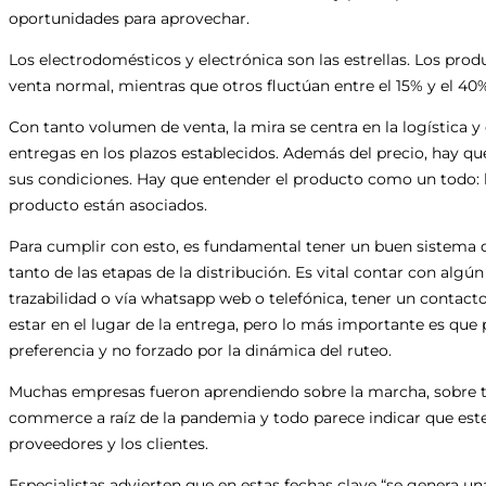
oportunidades para aprovechar.
Los electrodomésticos y electrónica son las estrellas. Los pro
venta normal, mientras que otros fluctúan entre el 15% y el 40
Con tanto volumen de venta, la mira se centra en la logística 
entregas en los plazos establecidos. Además del precio, hay que
sus condiciones. Hay que entender el producto como un todo: l
producto están asociados.
Para cumplir con esto, es fundamental tener un buen sistema de v
tanto de las etapas de la distribución. Es vital contar con al
trazabilidad o vía whatsapp web o telefónica, tener un contact
estar en el lugar de la entrega, pero lo más importante es que
preferencia y no forzado por la dinámica del ruteo.
Muchas empresas fueron aprendiendo sobre la marcha, sobre t
commerce a raíz de la pandemia y todo parece indicar que est
proveedores y los clientes.
Especialistas advierten que en estas fechas clave “se genera una