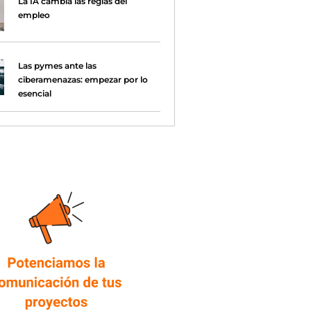
La IA cambia las reglas del
empleo
Las pymes ante las
ciberamenazas: empezar por lo
esencial