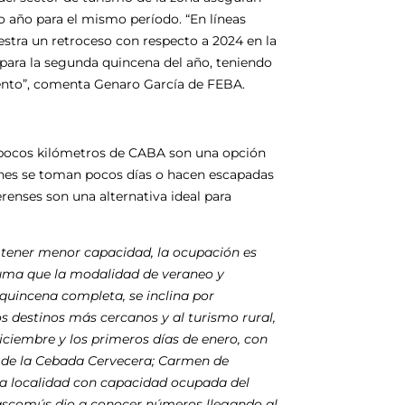
o año para el mismo período. “En líneas
estra un retroceso con respecto a 2024 en la
para la segunda quincena del año, teniendo
nto”, comenta Genaro García de FEBA.
 a pocos kilómetros de CABA son una opción
ienes se toman pocos días o hacen escapadas
renses son una alternativa ideal para
Al tener menor capacidad, la ocupación es
suma que la modalidad de veraneo y
quincena completa, se inclina por
s destinos más cercanos y al turismo rural,
iciembre y los primeros días de enero, con
al de la Cebada Cervecera; Carmen de
ra localidad con capacidad ocupada del
Chascomús dio a conocer números llegando al