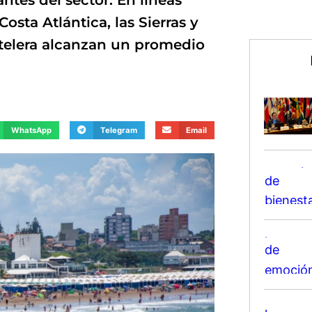
ntes del sector. En líneas
sta Atlántica, las Sierras y
hotelera alcanzan un promedio
WhatsApp
Telegram
Email