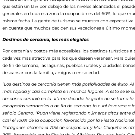
que están un 13% por debajo de los niveles alcanzados el pasad
generales en toda esa zona la ocupación es del 60%, lo que mu
misma fecha. La gente de turismo se muestra con expectativa 
en cuenta que muchos deciden sus vacaciones a último mome
Destinos de cercanía, los más elegidos
Por cercanía y costos más accesibles, los destinos turísticos
cada vez más atractiva para los que desean veranear. Para qu
de fin de semana, las lagunas, pueblos rurales y ciudades bonae
descansar con la familia, amigos o en soledad.
“Los destinos de cercanía tienen más posibilidades de éxito. 
más rápida y casi completa en muchos lugares. A esto se le 
descanso cambió en la última década: la gente no se toma la 
escapadas semanales o de fin de semana, lo cual favorece a lo
señala Genaro. “Puan viene registrando números altos entre d
casi el 100% de la ocupación favorecido por la Fiesta Nacion
Patagones alcanza el 70% de ocupación; y Mar Chiquita es ot
90%, favorecida por la Fiesta de la Albúfera. Por otro lado, 