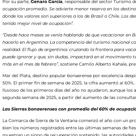
Por su parte,
Genaro García
, responsable del sector Turismo 
ocupación promedio. Se advierte menor reserva en los destino
donde los valores son superiores a los de Brasil o Chile. Los d
tenido mejor nivel de ocupación”.
“Desde hace meses se venía hablando de que vacacionar en B
hacerlo en Argentina. La competencia del turismo nacional con
realidad. El flujo de argentinos cruzando la frontera para vac
puede ignorar y que, sin dudas, impactará en el movimiento tur
más en el mes de febrero”,
sostiene Camilo Alberto Kahale, pr
Mar del Plata, destino popular bonaerense por excelencia despi
50%. El primer fin de semana de 2025, la cifra aumentó al 60%
lluvioso de los primeros días del año no ayudaron, aunque los a
segunda semana de 2025, a partir del aumento de las consultas 
Las Sierras bonaerenses con promedio del 60% de ocupaci
La Comarca de Sierra de la Ventana comenzó el año con un pr
bien los números registrados entre las últimas semanas de fies
muestran un signo de recuperación sostenido, las autoridades 