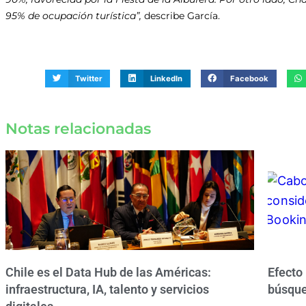
95% de ocupación turística”,
describe García.
Twitter
LinkedIn
Facebook
Notas relacionadas
Chile es el Data Hub de las Américas:
Efecto
infraestructura, IA, talento y servicios
búsque