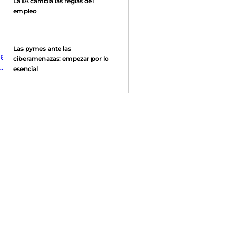
La IA cambia las reglas del
empleo
Las pymes ante las
ciberamenazas: empezar por lo
esencial