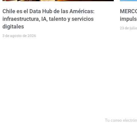
Chile es el Data Hub de las Américas:
MERCOS
infraestructura, IA, talento y servicios
impuls
digitales
23 de juli
3 de agosto de 2026
Newsletter
Enterate de lo que pasa con el
dólar, en los mercados y el mejor
análisis económico.