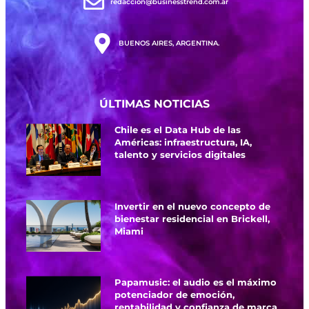
redaccion@businesstrend.com.ar
BUENOS AIRES, ARGENTINA.
ÚLTIMAS NOTICIAS
Chile es el Data Hub de las
Américas: infraestructura, IA,
talento y servicios digitales
Invertir en el nuevo concepto de
bienestar residencial en Brickell,
Miami
Papamusic: el audio es el máximo
potenciador de emoción,
rentabilidad y confianza de marca