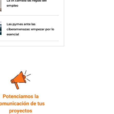
La IA cambia las reglas del
empleo
Las pymes ante las
ciberamenazas: empezar por lo
esencial