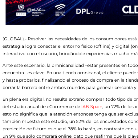
(GLOBAL).- Resolver las necesidades de los consumidores está a
estrategia logra conectar el entorno físico (offline) y digital (o
interactivo con el usuario, brindándole experiencias mucho m
Ante este escenario, la omnicanalidad –estar presentes en tod
encuentra– es clave. En una tienda omnicanal, el cliente puede v
y hasta probarlos, finalizando el proceso de compra en la tiend
borrar la barrera entre ambos mundos para generar cercanía y f
En plena era digital, no resulta extraño comprar todo tipo de p
del estudio anual de eCommerce de
IAB Spain
, un 72% de los 
esto no significa que la atención entonces tenga que ser excl
también muestra este estudio, un 52% de los encuestados consu
predicción de futuro es que el 78% lo harán, en contraste con u
un 9% que sólo comprará online, dato que reafirma que la clave