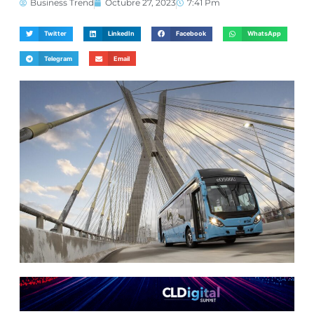
Business Trend
Octubre 27, 2023
7:41 Pm
Twitter
LinkedIn
Facebook
WhatsApp
Telegram
Email