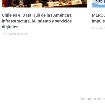
Chile es el Data Hub de las Américas:
MERCOS
infraestructura, IA, talento y servicios
impuls
digitales
23 de juli
3 de agosto de 2026
Newsletter
Enterate de lo que pasa con el
dólar, en los mercados y el mejor