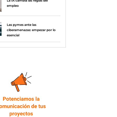
La IA cambia las reglas del
empleo
Las pymes ante las
ciberamenazas: empezar por lo
esencial