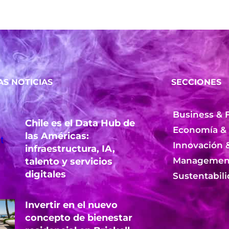
AS NOTICIAS
SECCIONES
Business & 
Chile es el Data Hub de
Economía &
las Américas:
Innovación 
infraestructura, IA,
Management
talento y servicios
digitales
Sustentabil
Invertir en el nuevo
concepto de bienestar