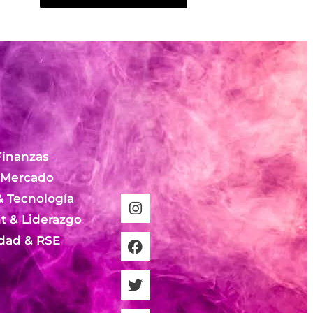
Finanzas
 Mercado
& Tecnología
 & Liderazgo
idad & RSE