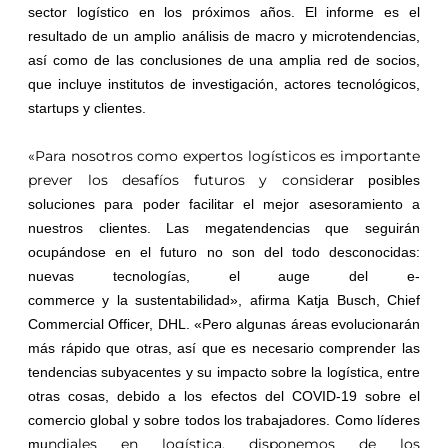
sector logístico en los próximos años. El informe es el
resultado de un amplio análisis de macro
y
microtendencias,
así como de las conclusiones de una amplia red de socios,
que incluye institutos de investigación, actores tecnológicos,
startups
y
clientes.
«Para nosotros como expertos logísticos es importante
prever los desafíos futuros
y
conside
rar posibles
soluciones para poder facilitar el mejor asesoramiento a
nuestros clientes. Las megatendencias que seguirán
ocupándose en el futuro no son del todo desconocidas:
nuevas tecnologías, el auge del e-
commerce
y
la
sustentabilidad
», afirma Katja Busch, Chief
Commercial Officer, DHL. «Pero algunas áreas evolucionarán
más rápido que otras, así que es necesario comprender las
tendencias subyacentes
y
su impacto sobre la logística, entre
otras cosas, debido a los efectos del COVID-19 sobre el
comercio
global
y
sobre todos los trabajadores. Como líderes
ndiales en logística, disponemos de los
mu