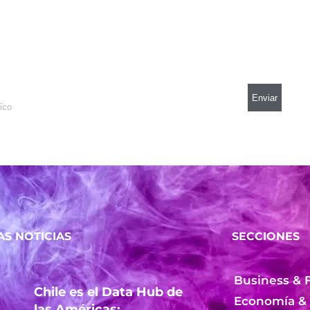
AS NOTICIAS
SECCIONES
Business & 
Chile es el Data Hub de
Economía &
las Américas: