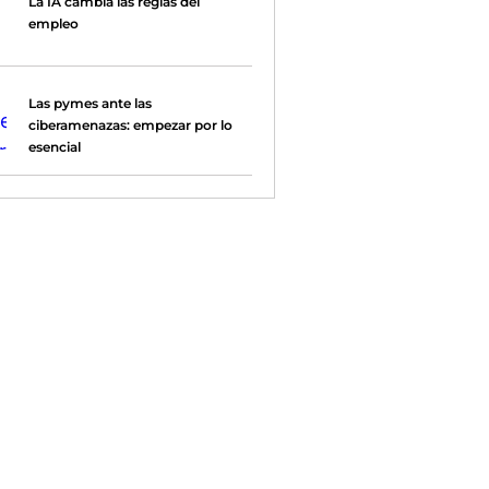
La IA cambia las reglas del
empleo
Las pymes ante las
ciberamenazas: empezar por lo
esencial