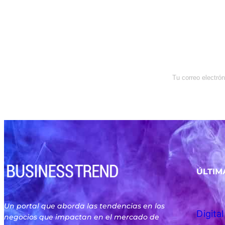
Newsletter
Enterate de lo que pasa con el
dólar, en los mercados y el mejor
análisis económico.
ÚLTIM
Un portal que aborda las tendencias en los
negocios que impactan en el mercado de