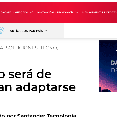
CONOMÍA & MERCADO
INNOVACIÓN & TECNOLOGÍA
MANAGEMENT & LIDERAZ
ARTÍCULOS POR PAÍS
ÍA
,
SOLUCIONES
,
TECNO
,
o será de
an adaptarse
do por Santander Tecnología