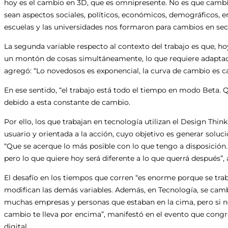
hoy es el cambio en 3D, que es omnipresente. No es que cambio
sean aspectos sociales, políticos, económicos, demográficos, e
escuelas y las universidades nos formaron para cambios en sec
La segunda variable respecto al contexto del trabajo es que, h
un montón de cosas simultáneamente, lo que requiere adaptación
agregó: “Lo novedosos es exponencial, la curva de cambio es c
En ese sentido, “el trabajo está todo el tiempo en modo Beta. Q
debido a esta constante de cambio.
Por ello, los que trabajan en tecnología utilizan el Design Thi
usuario y orientada a la acción, cuyo objetivo es generar solu
“Que se acerque lo más posible con lo que tengo a disposición.
pero lo que quiere hoy será diferente a lo que querrá después”, 
El desafío en los tiempos que corren “es enorme porque se tr
modifican las demás variables. Además, en Tecnología, se camb
muchas empresas y personas que estaban en la cima, pero si n
cambio te lleva por encima”, manifestó en el evento que congr
digital.