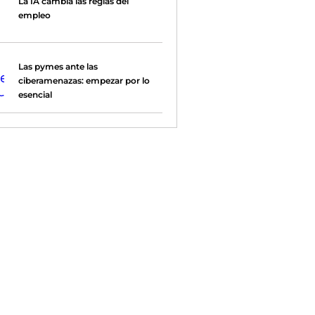
La IA cambia las reglas del
empleo
Las pymes ante las
ciberamenazas: empezar por lo
esencial