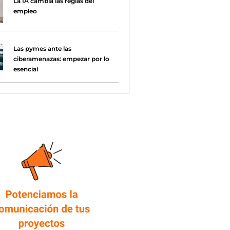
La IA cambia las reglas del
empleo
Las pymes ante las
ciberamenazas: empezar por lo
esencial