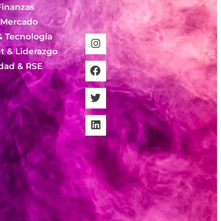
Finanzas
 Mercado
& Tecnología
 & Liderazgo
idad & RSE