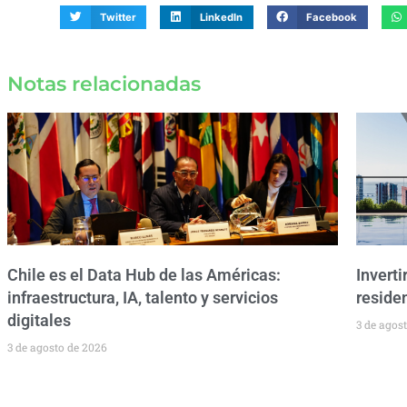
Twitter
LinkedIn
Facebook
Notas relacionadas
Chile es el Data Hub de las Américas:
Inverti
infraestructura, IA, talento y servicios
residen
digitales
3 de agos
3 de agosto de 2026