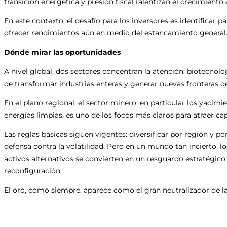
transición energética y presión fiscal ralentizan el crecimien
En este contexto, el desafío para los inversores es identificar p
ofrecer rendimientos aún en medio del estancamiento general
Dónde mirar las oportunidades
A nivel global, dos sectores concentran la atención: biotecnologí
de transformar industrias enteras y generar nuevas fronteras de
En el plano regional, el sector minero, en particular los yacim
energías limpias, es uno de los focos más claros para atraer cap
Las reglas básicas siguen vigentes: diversificar por región y po
defensa contra la volatilidad. Pero en un mundo tan incierto, lo
activos alternativos se convierten en un resguardo estratégico
reconfiguración.
El oro, como siempre, aparece como el gran neutralizador de la 