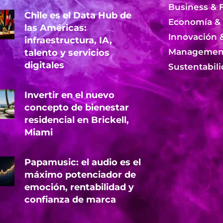
Business & 
Chile es el Data Hub de
Economía &
las Américas:
Innovación 
infraestructura, IA,
Management
talento y servicios
digitales
Sustentabil
Invertir en el nuevo
concepto de bienestar
residencial en Brickell,
Miami
Papamusic: el audio es el
máximo potenciador de
emoción, rentabilidad y
confianza de marca