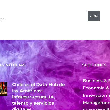
AS NOTICIAS
SECCIONES
Business & 
Chile es el Data Hub de
Economía &
las Américas:
Innovación 
infraestructura, IA,
Management
talento y servicios
digitales
Sustentabil