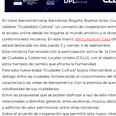
En clave iberoamericana, Barcelona, Bogotá, Buenos Aires,
Ci
celebrar “
Ciudad
(
es
)
Cultura
”,
un
convenio
de
cooperación
entre
el acceso online desde los hogares al mundo artístico y el dive
conforma esta iniciativa. En este marco,
BA
Cultura
en Casa
of
estará destacada los días jueves 3 y viernes 4 de septiembre.
Esta iniciativa fue lanzada con la participación activa de la Co
de
Ciudades
y Gobiernos Locales Unidos (CGLU), con el objetivo
estos tiempos de cambio que afronta la humanidad.
Para esta nueva etapa “
Ciudades
Cultura
” busca intercambiar 
diálogo entre las
ciudades
, fortaleciendo el conocimiento del d
caracteriza a las urbes de Iberoamérica. Con la premisa de acerc
cotidianidad de sus ciudadanos.
Entre las propuestas que se podrán disfrutar a raíz de este int
relacionadas a distintos géneros: artes escénicas, música, danza
y edificios de valor patrimonial, entre otras iniciativas.
Sobre el acuerdo de
cooperación
que permitió este nuevo inte