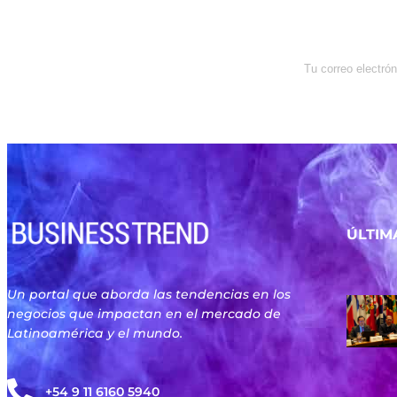
Newsletter
Enterate de lo que pasa con el
dólar, en los mercados y el mejor
análisis económico.
ÚLTIM
Un portal que aborda las tendencias en los
negocios que impactan en el mercado de
Latinoamérica y el mundo.
+54 9 11 6160 5940