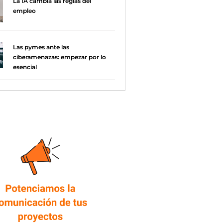
La IA cambia las reglas del
empleo
Las pymes ante las
ciberamenazas: empezar por lo
esencial