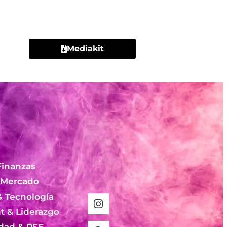
Contacto
Mediakit
Finanzas
 Mercado
& Tecnología
 & Liderazgo
idad & RSE