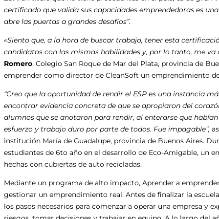
certificado que valida sus capacidades emprendedoras es una 
abre las puertas a grandes desafíos”.
«Siento que, a la hora de buscar trabajo, tener esta certificac
candidatos con las mismas habilidades y, por lo tanto, me va
Romero
, Colegio San Roque de Mar del Plata, provincia de Bue
emprender como director de CleanSoft un emprendimiento de 
“Creo que la oportunidad de rendir el ESP es una instancia má
encontrar evidencia concreta de que se apropiaron del corazó
alumnos que se anotaron para rendir, al enterarse que habí
esfuerzo y trabajo duro por parte de todos. Fue impagable”,
as
institución María de Guadalupe, provincia de Buenos Aires. D
estudiantes de 6to año en el desarrollo de Eco-Amigable, un
hechas con cubiertas de auto recicladas.
Mediante un programa de alto impacto, Aprender a emprender e
gestionar un emprendimiento real. Antes de finalizar la escue
los pasos necesarios para comenzar a operar una empresa y e
riesgos, tomar decisiones y trabajar en equipo. A lo largo del a