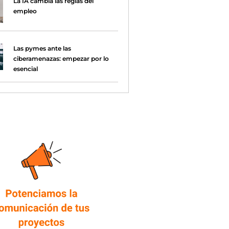
La IA cambia las reglas del
empleo
Las pymes ante las
ciberamenazas: empezar por lo
esencial