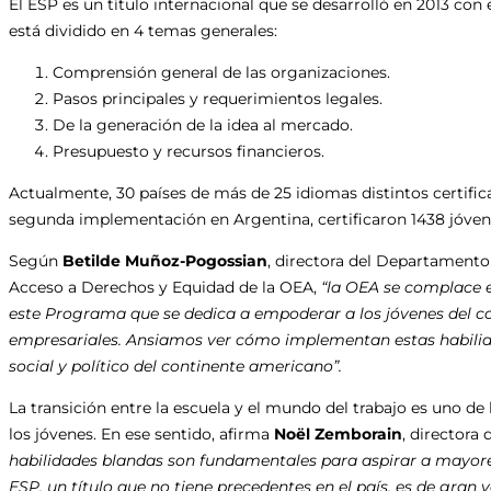
El ESP es un título internacional que se desarrolló en 2013 co
está dividido en 4 temas generales:
Comprensión general de las organizaciones.
Pasos principales y requerimientos legales.
De la generación de la idea al mercado.
Presupuesto y recursos financieros.
Actualmente, 30 países de más de 25 idiomas distintos certific
segunda implementación en Argentina, certificaron 1438 jóvene
Según
Betilde Muñoz-Pogossian
, directora del Departamento 
Acceso a Derechos y Equidad de la OEA,
“la OEA se complace e
este Programa que se dedica a empoderar a los jóvenes del 
empresariales. Ansiamos ver cómo implementan estas habilida
social y político del continente americano”.
La transición entre la escuela y el mundo del trabajo es uno d
los jóvenes. En ese sentido, afirma
Noël Zemborain
, directora 
habilidades blandas son fundamentales para aspirar a mayore
ESP, un título que no tiene precedentes en el país, es de gran 