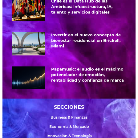
Chile es el Data Hub de las
Américas: infraestructura, IA,
talento y servicios digitales
Invertir en el nuevo concepto de
bienestar residencial en Brickell,
Miami
Papamusic: el audio es el máximo
potenciador de emoción,
rentabilidad y confianza de marca
SECCIONES
Business & Finanzas
Economía & Mercado
Innovación & Tecnología