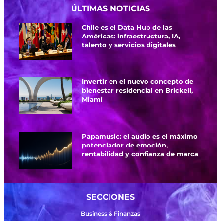
ÚLTIMAS NOTICIAS
Chile es el Data Hub de las
Américas: infraestructura, IA,
talento y servicios digitales
Invertir en el nuevo concepto de
bienestar residencial en Brickell,
Miami
Papamusic: el audio es el máximo
potenciador de emoción,
rentabilidad y confianza de marca
SECCIONES
Business & Finanzas