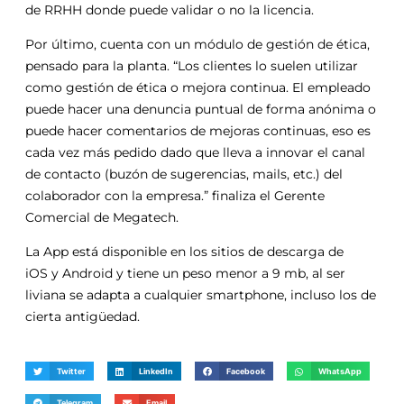
de
RRHH
donde puede validar o no la licencia.
Por último, cuenta con un módulo de
gestión
de ética,
pensado
para
la planta. “
Los
clientes lo suelen utilizar
como
gestión
de ética o mejora continua. El empleado
puede hacer una denuncia puntual de forma anónima o
puede hacer comentarios de mejoras continuas, eso es
cada vez más pedido dado que lleva a innovar el canal
de contacto (buzón de sugerencias, mails, etc.) del
colaborador con la empresa.” finaliza el Gerente
Comercial de Megatech.
La App está disponible en
los
sitios de descarga de
iOS
y
Android
y
tiene un peso menor a 9 mb, al ser
liviana se adapta a cualquier smartphone, incluso
los
de
cierta antigüedad.
Twitter
LinkedIn
Facebook
WhatsApp
Telegram
Email