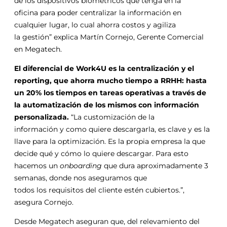
de
los
dispositivos biométricos que tenga en la
oficina
para
poder centralizar la información en
cualquier lugar, lo cual ahorra costos
y
agiliza
la
gestión
” explica Martín Cornejo, Gerente Comercial
en Megatech.
El diferencial de Work4U es la centralización
y
el
reporting, que ahorra mucho tiempo a
RRHH
: hasta
un
20
%
los
tiempos
en tareas operativas a través de
la automatización de
los
mismos con información
personalizada.
“La customización de la
información
y
como quiere descargarla, es clave
y
es la
llave
para
la optimización. Es la propia empresa la que
decide qué
y
cómo lo quiere descargar.
Para
esto
hacemos un
onboarding
que dura aproximadamente 3
semanas, donde nos aseguramos que
todos
los
requisitos del cliente estén cubiertos.”,
asegura Cornejo.
Desde Megatech aseguran que, del relevamiento del