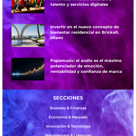
talento y servicios digitales
Invertir en el nuevo concepto de
bienestar residencial en Brickell,
Miami
Papamusic: el audio es el máximo
potenciador de emoción,
rentabilidad y confianza de marca
SECCIONES
Business & Finanzas
Economía & Mercado
Innovación & Tecnología
Management & Liderazgo