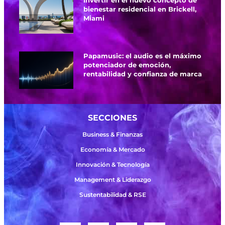
Invertir en el nuevo concepto de
bienestar residencial en Brickell,
Miami
Papamusic: el audio es el máximo
potenciador de emoción,
rentabilidad y confianza de marca
SECCIONES
Business & Finanzas
Economía & Mercado
Innovación & Tecnología
Management & Liderazgo
Sustentabilidad & RSE