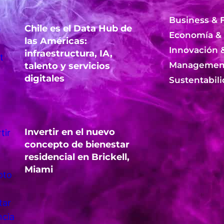
Business & 
Chile es el Data Hub de
Economía &
las Américas:
Innovación 
infraestructura, IA,
Management
talento y servicios
digitales
Sustentabil
Invertir en el nuevo
concepto de bienestar
residencial en Brickell,
Miami