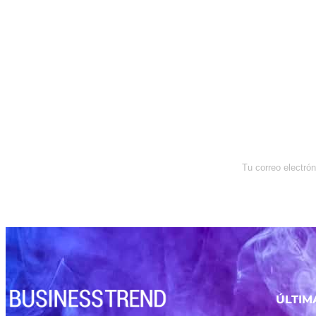
Newsletter
Enterate de lo que pasa con el
dólar, en los mercados y el mejor
análisis económico.
ÚLTIM