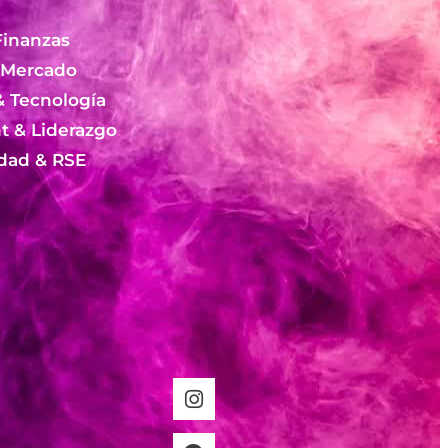
Finanzas
 Mercado
& Tecnología
 & Liderazgo
idad & RSE