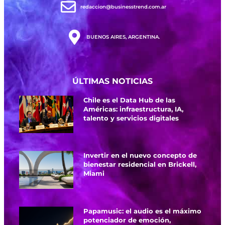
redaccion@businesstrend.com.ar
BUENOS AIRES, ARGENTINA.
ÚLTIMAS NOTICIAS
Chile es el Data Hub de las
Américas: infraestructura, IA,
talento y servicios digitales
Invertir en el nuevo concepto de
bienestar residencial en Brickell,
Miami
Papamusic: el audio es el máximo
potenciador de emoción,