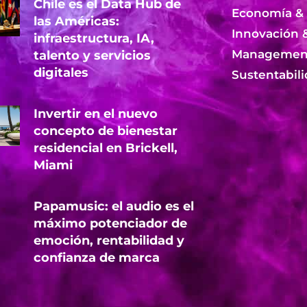
Chile es el Data Hub de
Economía &
las Américas:
Innovación 
infraestructura, IA,
Management
talento y servicios
digitales
Sustentabil
Invertir en el nuevo
concepto de bienestar
residencial en Brickell,
Miami
Papamusic: el audio es el
máximo potenciador de
emoción, rentabilidad y
confianza de marca