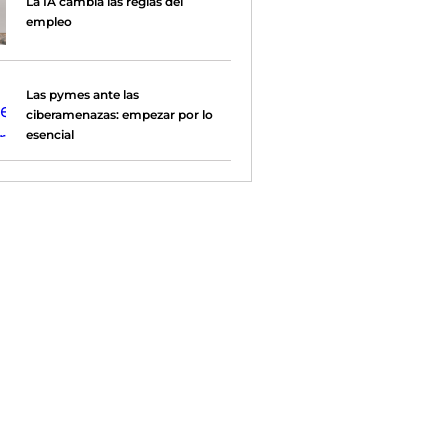
La IA cambia las reglas del
empleo
Las pymes ante las
ciberamenazas: empezar por lo
esencial