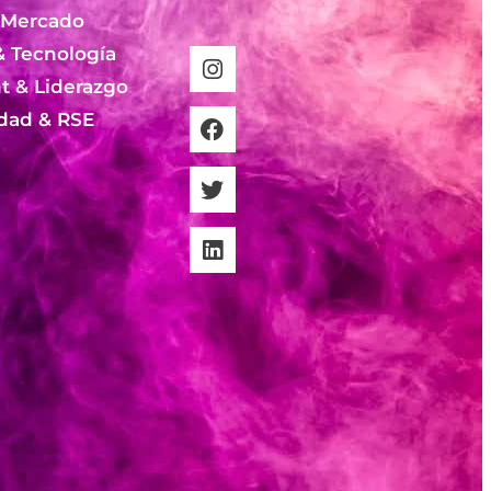
 Mercado
& Tecnología
 & Liderazgo
idad & RSE