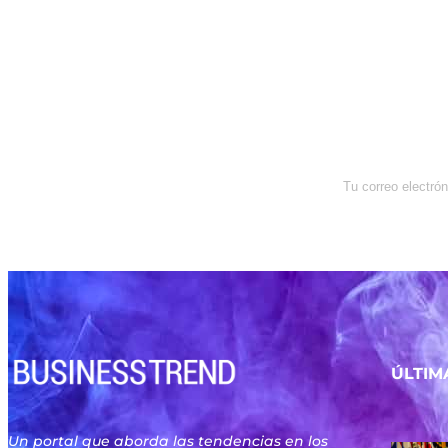
Newsletter
Enterate de lo que pasa con el
dólar, en los mercados y el mejor
análisis económico.
ÚLTIM
Un portal que aborda las tendencias en los