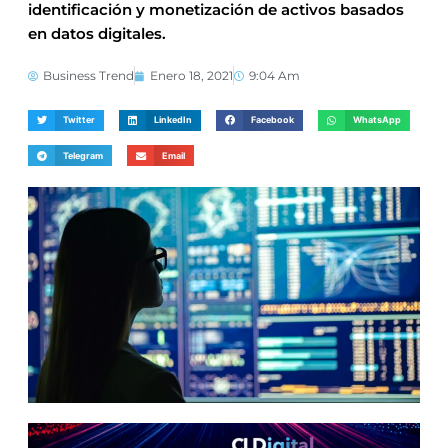
identificación y monetización de activos basados
en datos digitales.
Business Trend
Enero 18, 2021
9:04 Am
Twitter
LinkedIn
Facebook
WhatsApp
Telegram
Email