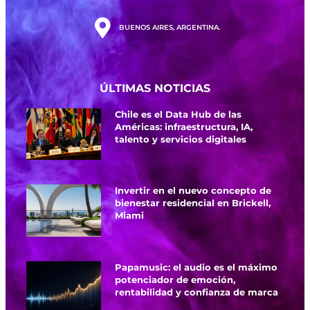
BUENOS AIRES, ARGENTINA.
ÚLTIMAS NOTICIAS
Chile es el Data Hub de las
Américas: infraestructura, IA,
talento y servicios digitales
Invertir en el nuevo concepto de
bienestar residencial en Brickell,
Miami
Papamusic: el audio es el máximo
potenciador de emoción,
rentabilidad y confianza de marca