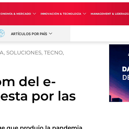
CONOMÍA & MERCADO
INNOVACIÓN & TECNOLOGÍA
MANAGEMENT & LIDERAZ
ARTÍCULOS POR PAÍS
ÍA
,
SOLUCIONES
,
TECNO
,
m del e-
sta por las
e que produjo la pandemia,