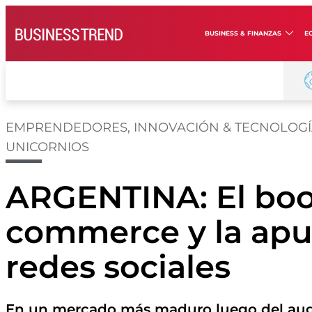
BUSINESS & FINANZAS
E
EMPRENDEDORES
,
INNOVACIÓN & TECNOLOG
UNICORNIOS
ARGENTINA: El boo
commerce y la apue
redes sociales
En un mercado más maduro luego del aug