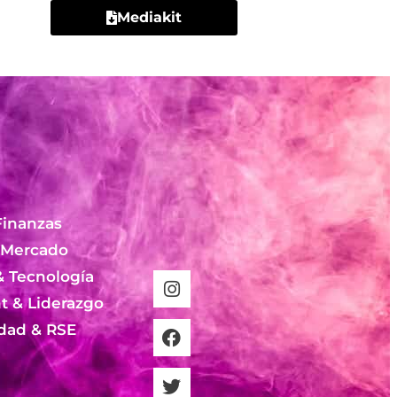
Mediakit
Finanzas
 Mercado
& Tecnología
 & Liderazgo
idad & RSE