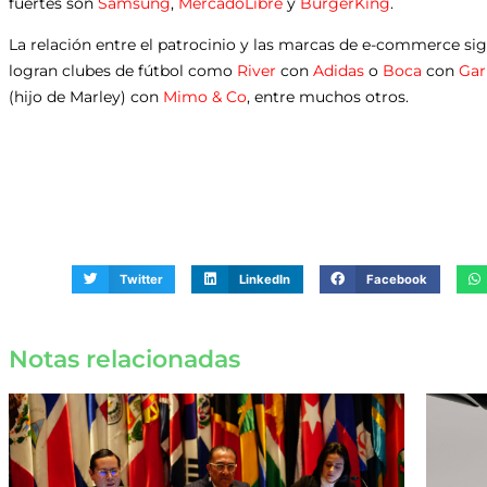
fuertes son
Samsung
,
MercadoLibre
y
BurgerKing
.
La relación entre el patrocinio y las marcas de e-commerce sigu
logran clubes de fútbol como
River
con
Adidas
o
Boca
con
Gar
(hijo de Marley) con
Mimo & Co
, entre muchos otros.
Twitter
LinkedIn
Facebook
Notas relacionadas