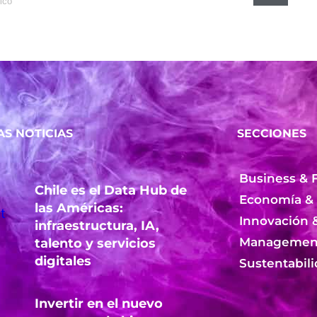
AS NOTICIAS
SECCIONES
Business & 
Chile es el Data Hub de
Economía &
las Américas:
Innovación 
infraestructura, IA,
Management
talento y servicios
digitales
Sustentabil
Invertir en el nuevo