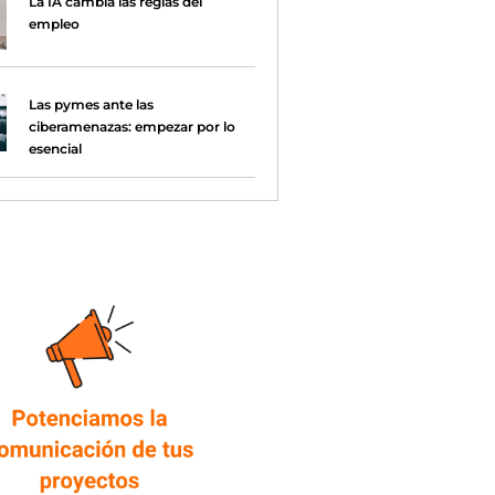
La IA cambia las reglas del
empleo
Las pymes ante las
ciberamenazas: empezar por lo
esencial