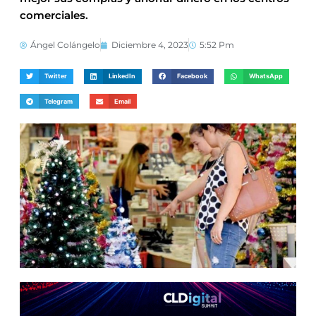
comerciales.
Ángel Colángelo
Diciembre 4, 2023
5:52 Pm
Twitter
LinkedIn
Facebook
WhatsApp
Telegram
Email