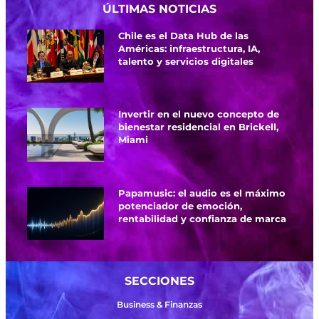
ÚLTIMAS NOTICIAS
Chile es el Data Hub de las
Américas: infraestructura, IA,
talento y servicios digitales
Invertir en el nuevo concepto de
bienestar residencial en Brickell,
Miami
Papamusic: el audio es el máximo
potenciador de emoción,
rentabilidad y confianza de marca
SECCIONES
Business & Finanzas