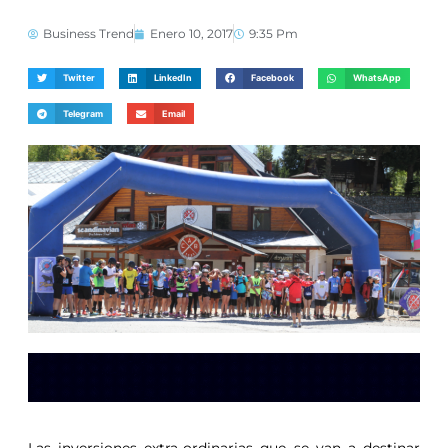
Business Trend
Enero 10, 2017
9:35 Pm
Twitter
LinkedIn
Facebook
WhatsApp
Telegram
Email
Las inversiones extra-ordinarias que se van a destinar