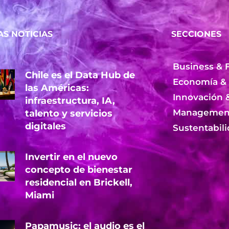
AS NOTICIAS
SECCIONES
Business & 
Chile es el Data Hub de
Economía &
las Américas:
Innovación 
infraestructura, IA,
Management
talento y servicios
digitales
Sustentabil
Invertir en el nuevo
concepto de bienestar
residencial en Brickell,
Miami
Papamusic: el audio es el