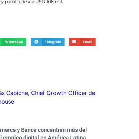
y parrilla desde USD 108 mil.
WhatsApp
Telegram
Email
erce y Banca concentran más del
l empleo digital en América Latina