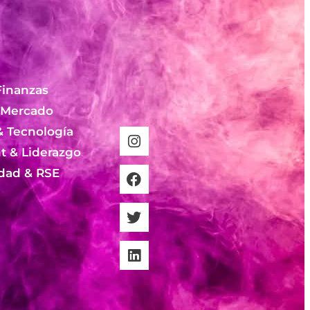
Finanzas
 Mercado
& Tecnología
 & Liderazgo
idad & RSE