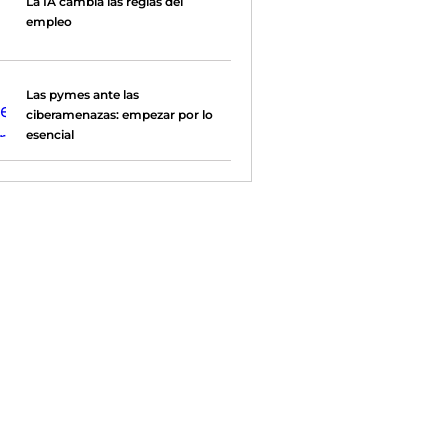
La IA cambia las reglas del
empleo
Las pymes ante las
ciberamenazas: empezar por lo
esencial