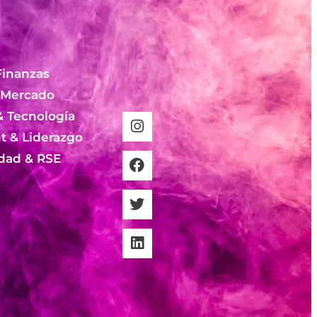
Finanzas
 Mercado
& Tecnología
 & Liderazgo
idad & RSE