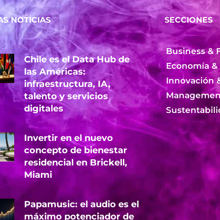
AS NOTICIAS
SECCIONES
Business & 
Chile es el Data Hub de
Economía &
las Américas:
Innovación 
infraestructura, IA,
Management
talento y servicios
digitales
Sustentabil
Invertir en el nuevo
concepto de bienestar
residencial en Brickell,
Miami
Papamusic: el audio es el
máximo potenciador de