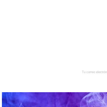
Newsletter
Enterate de lo que pasa con el
dólar, en los mercados y el mejor
análisis económico.