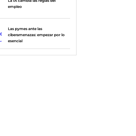
La IA cambia las reglas del
empleo
Las pymes ante las
ciberamenazas: empezar por lo
esencial