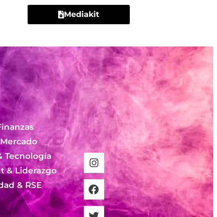
Mediakit
Finanzas
 Mercado
& Tecnología
 & Liderazgo
idad & RSE