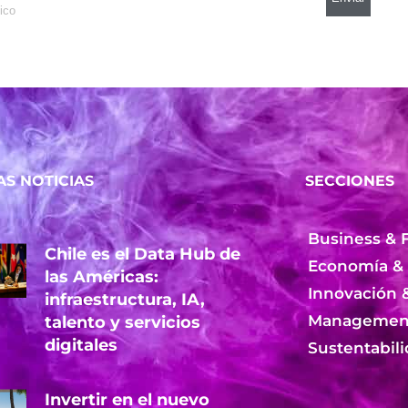
AS NOTICIAS
SECCIONES
Business & 
Chile es el Data Hub de
Economía &
las Américas:
Innovación 
infraestructura, IA,
Management
talento y servicios
digitales
Sustentabil
Invertir en el nuevo