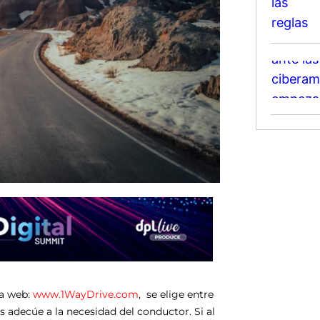
la web:
www.1WayDrive.com
, se elige entre
s adecúe a la necesidad del conductor. Si al