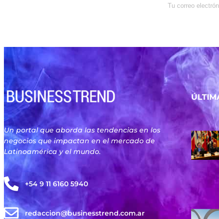
Enterate de lo que pasa con el
dólar, en los mercados y el mejor
análisis económico.
ÚLTIM
Un portal que aborda las tendencias en los
negocios que impactan en el mercado de
Latinoamérica y el mundo.
+54 9 11 6160 5940
redaccion@businesstrend.com.ar