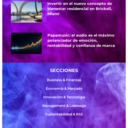
Invertir en el nuevo concepto de
bienestar residencial en Brickell,
Miami
Papamusic: el audio es el máximo
potenciador de emoción,
rentabilidad y confianza de marca
SECCIONES
Business & Finanzas
Economía & Mercado
Innovación & Tecnología
Management & Liderazgo
Sustentabilidad & RSE