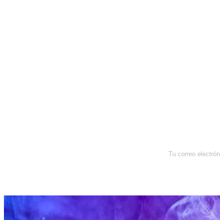
Newsletter
Enterate de lo que pasa con el
dólar, en los mercados y el mejor
análisis económico.