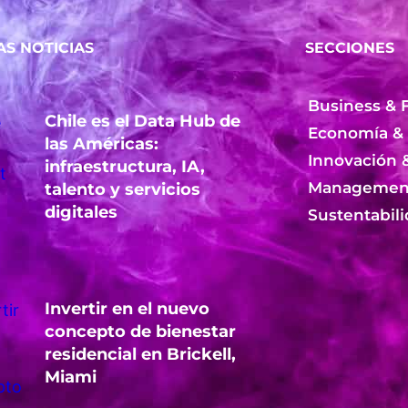
AS NOTICIAS
SECCIONES
Business & 
Chile es el Data Hub de
Economía &
las Américas:
Innovación 
infraestructura, IA,
Management
talento y servicios
digitales
Sustentabil
Invertir en el nuevo
concepto de bienestar
residencial en Brickell,
Miami