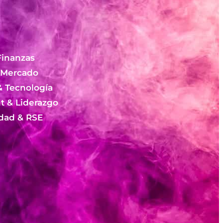
Finanzas
 Mercado
& Tecnología
 & Liderazgo
idad & RSE