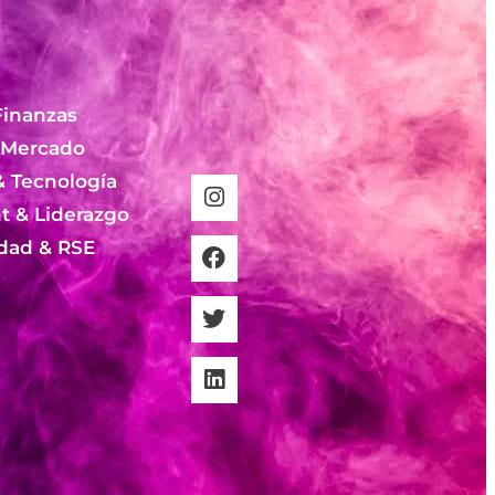
Finanzas
 Mercado
& Tecnología
 & Liderazgo
idad & RSE