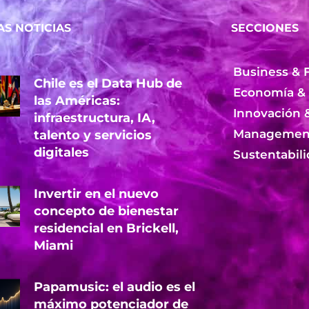
AS NOTICIAS
SECCIONES
Business & 
Chile es el Data Hub de
Economía &
las Américas:
Innovación 
infraestructura, IA,
Management
talento y servicios
digitales
Sustentabil
Invertir en el nuevo
concepto de bienestar
residencial en Brickell,
Miami
Papamusic: el audio es el
máximo potenciador de