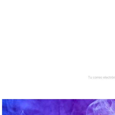
Newsletter
Enterate de lo que pasa con el
dólar, en los mercados y el mejor
análisis económico.