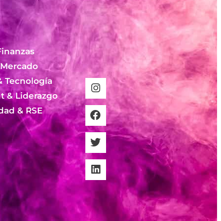
Finanzas
 Mercado
& Tecnología
 & Liderazgo
idad & RSE