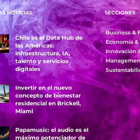
AS NOTICIAS
SECCIONES
Business & 
Chile es el Data Hub de
Economía &
las Américas:
Innovación 
infraestructura, IA,
Management
talento y servicios
digitales
Sustentabil
Invertir en el nuevo
concepto de bienestar
residencial en Brickell,
Miami
Papamusic: el audio es el
máximo potenciador de