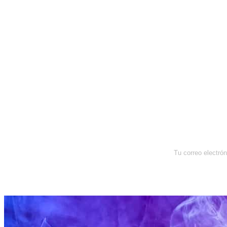
Newsletter
Enterate de lo que pasa con el
dólar, en los mercados y el mejor
análisis económico.