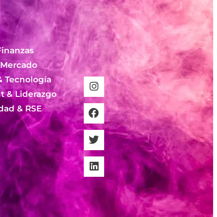
Finanzas
 Mercado
& Tecnología
 & Liderazgo
idad & RSE