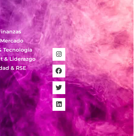
Finanzas
 Mercado
& Tecnología
 & Liderazgo
idad & RSE