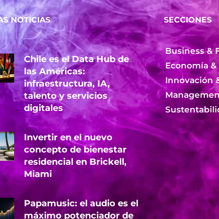
AS NOTICIAS
SECCIONES
Business & 
Chile es el Data Hub de
Economía &
las Américas:
Innovación 
infraestructura, IA,
Management
talento y servicios
digitales
Sustentabil
Invertir en el nuevo
concepto de bienestar
residencial en Brickell,
Miami
Papamusic: el audio es el
máximo potenciador de