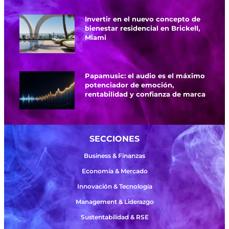
Invertir en el nuevo concepto de
bienestar residencial en Brickell,
Miami
Papamusic: el audio es el máximo
potenciador de emoción,
rentabilidad y confianza de marca
SECCIONES
Business & Finanzas
Economía & Mercado
Innovación & Tecnología
Management & Liderazgo
Sustentabilidad & RSE