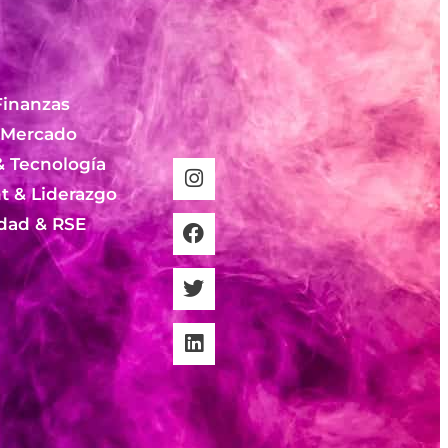
Finanzas
 Mercado
& Tecnología
 & Liderazgo
idad & RSE