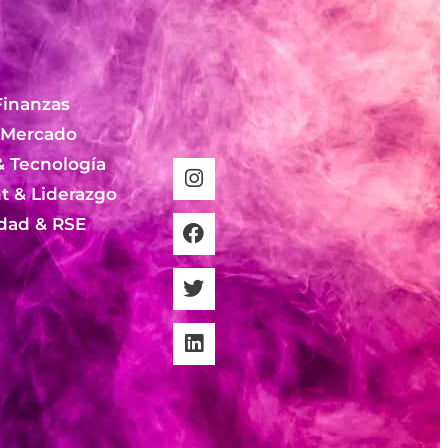
Finanzas
 Mercado
& Tecnología
 & Liderazgo
idad & RSE