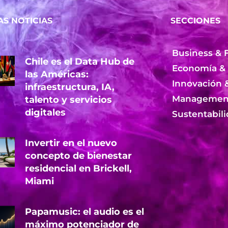
AS NOTICIAS
SECCIONES
Business & 
Chile es el Data Hub de
Economía &
las Américas:
Innovación 
infraestructura, IA,
Management
talento y servicios
digitales
Sustentabil
Invertir en el nuevo
concepto de bienestar
residencial en Brickell,
Miami
Papamusic: el audio es el
máximo potenciador de