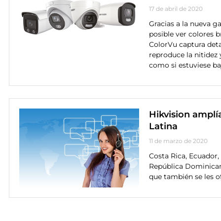
17 de abril de 2020
Gracias a la nueva g
posible ver colores b
ColorVu captura deta
reproduce la nitidez 
como si estuviese ba
Hikvision amplí
Latina
11 de marzo de 2020
Costa Rica, Ecuador
República Dominican
que también se les o