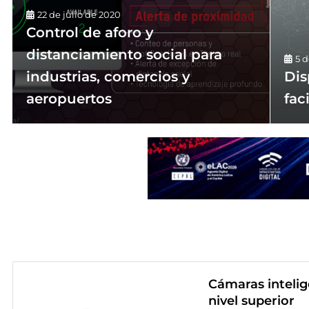
22 de julio de 2020
Control de aforo y
distanciamiento social para
5 
industrias, comercios y
Dis
aeropuertos
fac
Cámaras intelig
nivel superior