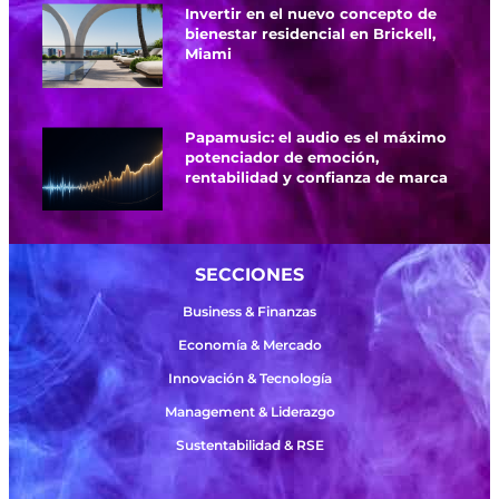
Invertir en el nuevo concepto de
bienestar residencial en Brickell,
Miami
Papamusic: el audio es el máximo
potenciador de emoción,
rentabilidad y confianza de marca
SECCIONES
Business & Finanzas
Economía & Mercado
Innovación & Tecnología
Management & Liderazgo
Sustentabilidad & RSE