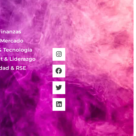
Finanzas
 Mercado
& Tecnología
 & Liderazgo
idad & RSE