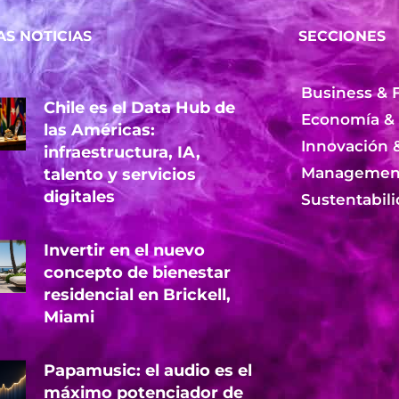
AS NOTICIAS
SECCIONES
Business & 
Chile es el Data Hub de
Economía &
las Américas:
Innovación 
infraestructura, IA,
Management
talento y servicios
digitales
Sustentabil
Invertir en el nuevo
concepto de bienestar
residencial en Brickell,
Miami
Papamusic: el audio es el
máximo potenciador de